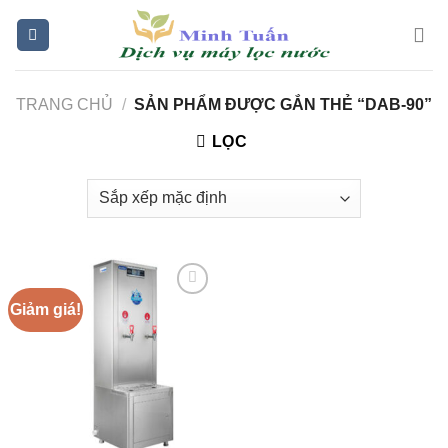
Skip
to
content
TRANG CHỦ
/
SẢN PHẨM ĐƯỢC GẮN THẺ “DAB-90”
LỌC
Giảm giá!
Add to
Wishlist