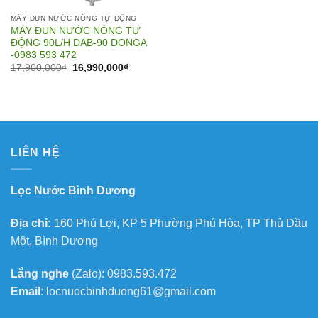
MÁY ĐUN NƯỚC NÓNG TỰ ĐỘNG
MÁY ĐUN NƯỚC NÓNG TỰ
ĐỘNG 90L/H DAB-90 DONGA
-0983 593 472
Giá
Giá
17,900,000
₫
16,990,000
₫
gốc
hiện
là:
tại
17,900,000₫.
là:
16,990,000₫.
LIÊN HỆ
Lọc Nước Bình Dương
Địa chỉ:
160 Phú Lợi, KP 5 Phường Phú Hòa, TP Thủ Dầu
Một, Bình Dương
Lắng nghe
(Zalo): 0983.593.472
Email
: locnuocbinhduong61@gmail.com