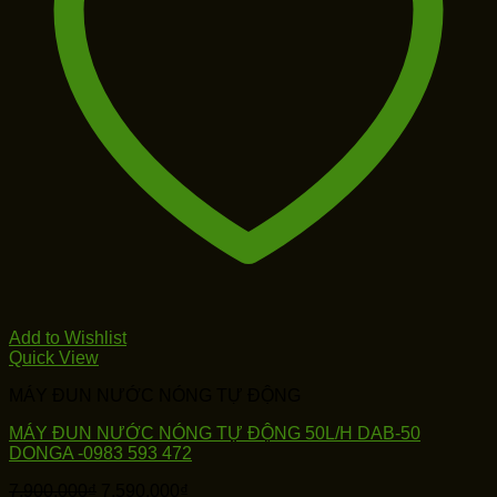
Add to Wishlist
Quick View
MÁY ĐUN NƯỚC NÓNG TỰ ĐỘNG
MÁY ĐUN NƯỚC NÓNG TỰ ĐỘNG 50L/H DAB-50
DONGA -0983 593 472
Giá
Giá
7,900,000
₫
7,590,000
₫