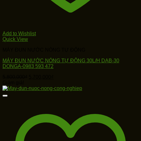
Add to Wishlist
Quick View
MÁY ĐUN NƯỚC NÓNG TỰ ĐỘNG
MÁY ĐUN NƯỚC NÓNG TỰ ĐỘNG 30L/H DAB-30
DONGA-0983 593 472
Giá
Giá
5,800,000
₫
5,700,000
₫
gốc
hiện
Giảm giá!
là:
tại
5,800,000₫.
là:
5,700,000₫.