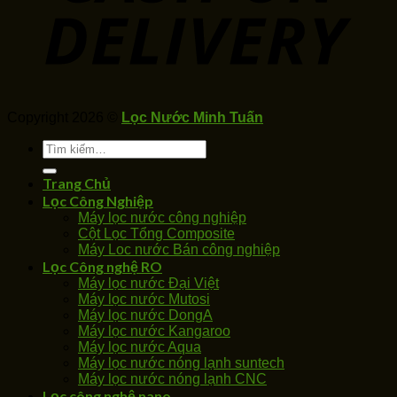
Copyright 2026 ©
Lọc Nước Minh Tuấn
Tìm
kiếm:
Trang Chủ
Lọc Công Nghiệp
Máy lọc nước công nghiệp
Cột Lọc Tổng Composite
Máy Loc nước Bán công nghiệp
Lọc Công nghệ RO
Máy lọc nước Đại Việt
Máy lọc nước Mutosi
Máy lọc nước DongA
Máy lọc nước Kangaroo
Máy lọc nước Aqua
Máy lọc nước nóng lạnh suntech
Máy lọc nước nóng lạnh CNC
Lọc công nghệ nano