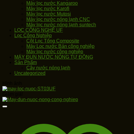
Máy lọc nước Kangaroo
Máy lọc nước Karofi
Máy lọc nước Mutosi
Máy lọc nước nóng lạnh CNC
Máy lọc nước nóng lạnh suntech
LỌC CÔNG NGHỆ UF
Lọc Công Nghiệp
Cột Lọc Tổng Composite
Máy Loc nước Bán công nghiệp
Máy lọc nước công nghiệp
MÁY ĐUN NƯỚC NÓNG TỰ ĐỘNG
Sản Phẩm
Cây nước nóng lạnh
Uncategorized
Hình ảnh
Giảm giá!