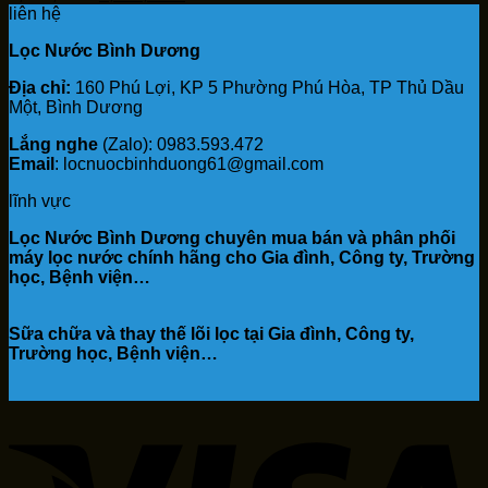
gốc
hiện
liên hệ
là:
tại
Lọc Nước Bình Dương
7,900,000₫.
là:
7,590,000₫.
Địa chỉ:
160 Phú Lợi, KP 5 Phường Phú Hòa, TP Thủ Dầu
Một, Bình Dương
Lắng nghe
(Zalo): 0983.593.472
Email
: locnuocbinhduong61@gmail.com
lĩnh vực
Lọc Nước Bình Dương chuyên mua bán và phân phối
máy lọc nước chính hãng cho Gia đình, Công ty, Trường
học, Bệnh viện…
Sữa chữa và thay thế lõi lọc tại Gia đình, Công ty,
Trường học, Bệnh viện…