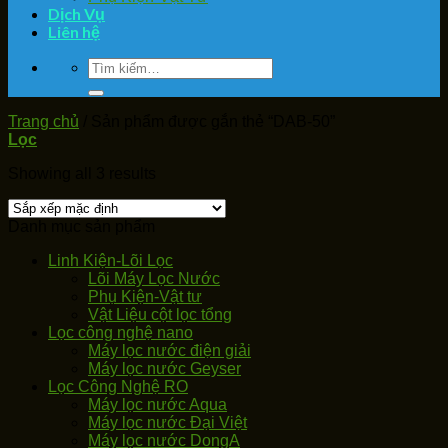
Dịch Vụ
Liên hệ
Tìm
kiếm:
Trang chủ
/
Sản phẩm được gắn thẻ “DAB-50”
Lọc
Showing all 3 results
Danh mục sản phẩm
Linh Kiện-Lõi Lọc
Lõi Máy Lọc Nước
Phụ Kiện-Vật tư
Vật Liệu cột lọc tổng
Lọc công nghệ nano
Máy lọc nước điện giải
Máy lọc nước Geyser
Lọc Công Nghệ RO
Máy lọc nước Aqua
Máy lọc nước Đại Việt
Máy lọc nước DongA