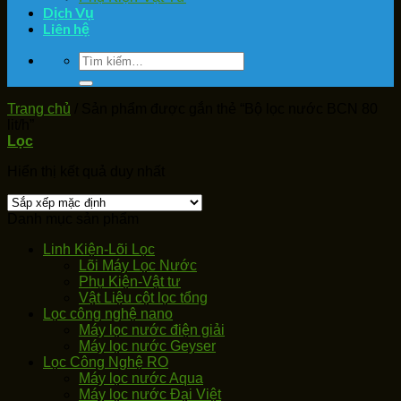
Dịch Vụ
Liên hệ
Tìm
kiếm:
Trang chủ
/
Sản phẩm được gắn thẻ “Bộ lọc nước BCN 80
lit/h”
Lọc
Hiển thị kết quả duy nhất
Danh mục sản phẩm
Linh Kiện-Lõi Lọc
Lõi Máy Lọc Nước
Phụ Kiện-Vật tư
Vật Liệu cột lọc tổng
Lọc công nghệ nano
Máy lọc nước điện giải
Máy lọc nước Geyser
Lọc Công Nghệ RO
Máy lọc nước Aqua
Máy lọc nước Đại Việt