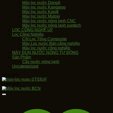
Máy lọc nước DongA
Máy lọc nước Kangaroo
Máy lọc nước Karofi
Máy lọc nước Mutosi
Máy lọc nước nóng lạnh CNC
Máy lọc nước nóng lạnh suntech
LỌC CÔNG NGHỆ UF
Lọc Công Nghiệp
Cột Lọc Tổng Composite
Máy Loc nước Bán công nghiệp
Máy lọc nước công nghiệp
MÁY ĐUN NƯỚC NÓNG TỰ ĐỘNG
Sản Phẩm
Cây nước nóng lạnh
Uncategorized
Hình ảnh
Giảm giá!