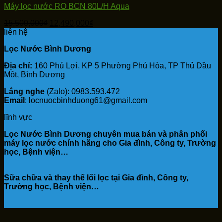
Máy lọc nước RO BCN 80L/H Aqua
Giá
Giá
15,500,000
₫
12,490,000
₫
gốc
hiện
liên hệ
là:
tại
Lọc Nước Bình Dương
15,500,000₫.
là:
12,490,000₫.
Địa chỉ:
160 Phú Lợi, KP 5 Phường Phú Hòa, TP Thủ Dầu
Một, Bình Dương
Lắng nghe
(Zalo): 0983.593.472
Email
: locnuocbinhduong61@gmail.com
lĩnh vực
Lọc Nước Bình Dương chuyên mua bán và phân phối
máy lọc nước chính hãng cho Gia đình, Công ty, Trường
học, Bệnh viện…
Sữa chữa và thay thế lõi lọc tại Gia đình, Công ty,
Trường học, Bệnh viện…