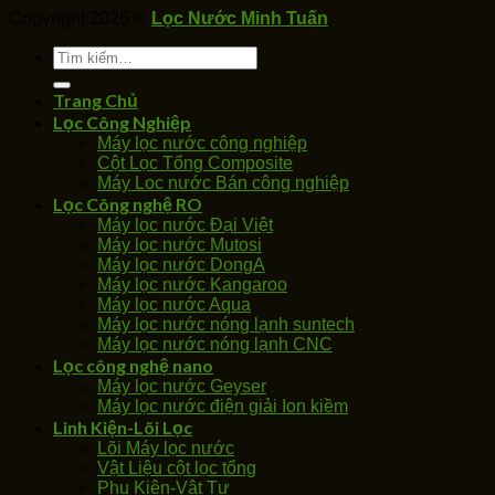
Copyright 2026 ©
Lọc Nước Minh Tuấn
Tìm
kiếm:
Trang Chủ
Lọc Công Nghiệp
Máy lọc nước công nghiệp
Cột Lọc Tổng Composite
Máy Loc nước Bán công nghiệp
Lọc Công nghệ RO
Máy lọc nước Đại Việt
Máy lọc nước Mutosi
Máy lọc nước DongA
Máy lọc nước Kangaroo
Máy lọc nước Aqua
Máy lọc nước nóng lạnh suntech
Máy lọc nước nóng lạnh CNC
Lọc công nghệ nano
Máy lọc nước Geyser
Máy lọc nước điện giải Ion kiềm
Linh Kiện-Lõi Lọc
Lõi Máy lọc nước
Vật Liệu cột lọc tổng
Phụ Kiện-Vật Tư