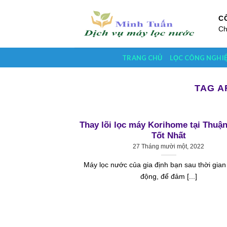
Skip
to
C
Ch
content
TRANG CHỦ
LỌC CÔNG NGHI
TAG A
Thay lõi lọc máy Korihome tại Thuậ
Tốt Nhất
27 Tháng mười một, 2022
Máy lọc nước của gia định bạn sau thời gian
động, để đảm [...]