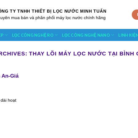
ÔNG TY TNHH THIẾT BỊ LỌC NƯỚC MINH TUẤN
uyên mua bán và phân phối máy lọc nước chính hãng
ỆP
LỌC CÔNG NGHỆ RO
LỌC CÔNG NGHỆ NANO
LINH KIỆ
RCHIVES:
THAY LÕI MÁY LỌC NƯỚC TẠI BÌNH
n An-Giá
 dài hoạt