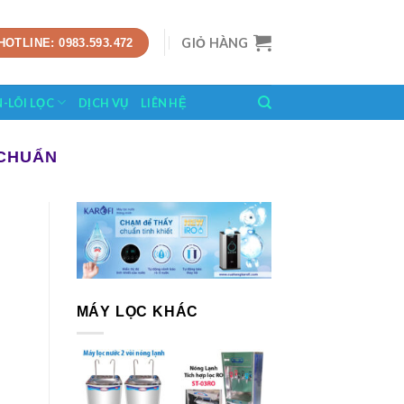
GIỎ HÀNG
HOTLINE: 0983.593.472
N-LÕI LỌC
DỊCH VỤ
LIÊN HỆ
 CHUẨN
MÁY LỌC KHÁC