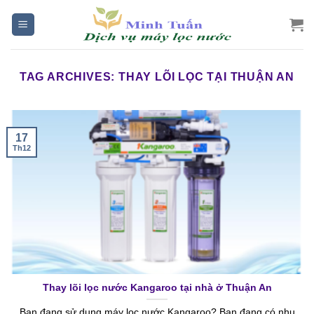
Skip
to
content
TAG ARCHIVES:
THAY LÕI LỌC TẠI THUẬN AN
17
Th12
Thay lõi lọc nước Kangaroo tại nhà ở Thuận An
Bạn đang sử dụng máy lọc nước Kangaroo? Bạn đang có nhu