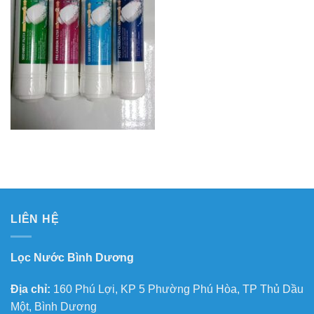
LIÊN HỆ
Lọc Nước Bình Dương
Địa chỉ:
160 Phú Lợi, KP 5 Phường Phú Hòa, TP Thủ Dầu
Một, Bình Dương