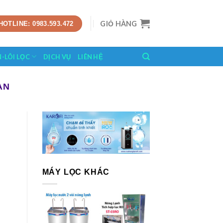
GIỎ HÀNG
HOTLINE: 0983.593.472
N-LÕI LỌC
DỊCH VỤ
LIÊN HỆ
AN
MÁY LỌC KHÁC