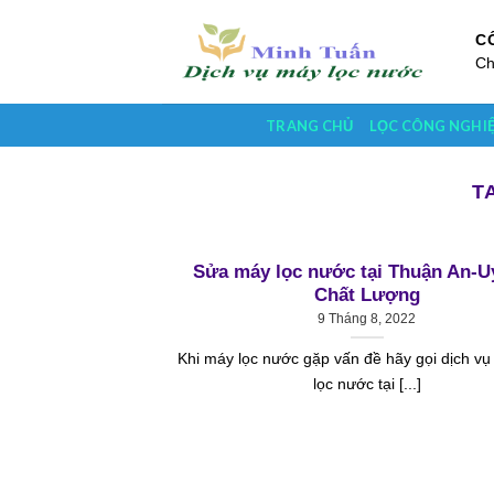
Skip
to
C
Ch
content
TRANG CHỦ
LỌC CÔNG NGHI
T
Sửa máy lọc nước tại Thuận An-Uy
Chất Lượng
9 Tháng 8, 2022
Khi máy lọc nước gặp vấn đề hãy gọi dịch v
lọc nước tại [...]