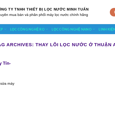
ÔNG TY TNHH THIẾT BỊ LỌC NƯỚC MINH TUẤN
uyên mua bán và phân phối máy lọc nước chính hãng
ỆP
LỌC CÔNG NGHỆ RO
LỌC CÔNG NGHỆ NANO
LINH KIỆ
AG ARCHIVES:
THAY LÕI LỌC NƯỚC Ở THUẬN 
 Tín-
ụ sửa máy