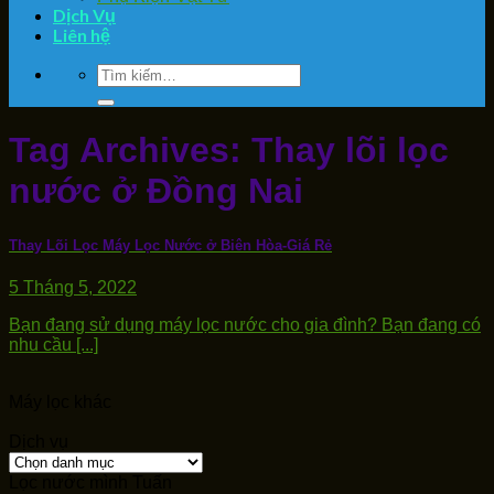
Dịch Vụ
Liên hệ
Tìm
kiếm:
Tag Archives:
Thay lõi lọc
nước ở Đồng Nai
Thay Lõi Lọc Máy Lọc Nước ở Biên Hòa-Giá Rẻ
5 Tháng 5, 2022
Bạn đang sử dụng máy lọc nước cho gia đình? Bạn đang có
nhu cầu [...]
Máy lọc khác
Dịch vụ
Dịch
vụ
Lọc nước mình Tuấn