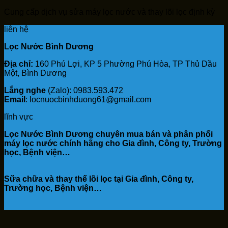
Cung cấp dịch vụ sửa máy lọc nước và thay lõi lọc định kỳ
liên hệ
Lọc Nước Bình Dương
Địa chỉ:
160 Phú Lợi, KP 5 Phường Phú Hòa, TP Thủ Dầu
Một, Bình Dương
Lắng nghe
(Zalo): 0983.593.472
Email
: locnuocbinhduong61@gmail.com
lĩnh vực
Lọc Nước Bình Dương chuyên mua bán và phân phối
máy lọc nước chính hãng cho Gia đình, Công ty, Trường
học, Bệnh viện…
Sữa chữa và thay thế lõi lọc tại Gia đình, Công ty,
Trường học, Bệnh viện…