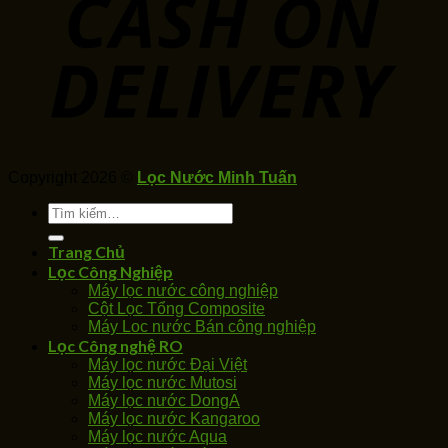
Copyright 2026 ©
Lọc Nước Minh Tuấn
Tìm
kiếm:
Trang Chủ
Lọc Công Nghiệp
Máy lọc nước công nghiệp
Cột Lọc Tổng Composite
Máy Loc nước Bán công nghiệp
Lọc Công nghệ RO
Máy lọc nước Đại Việt
Máy lọc nước Mutosi
Máy lọc nước DongA
Máy lọc nước Kangaroo
Máy lọc nước Aqua