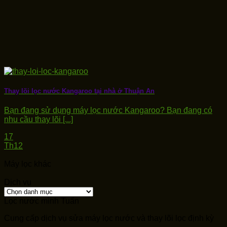
Thay lõi lọc nước Kangaroo tại nhà ở Thuận An
Bạn đang sử dụng máy lọc nước Kangaroo? Bạn đang có
nhu cầu thay lõi [...]
17
Th12
Máy lọc khác
Dịch vụ
Dịch
vụ
Lọc nước mình Tuấn
Cung cấp dịch vụ sửa máy lọc nước và thay lõi lọc định kỳ