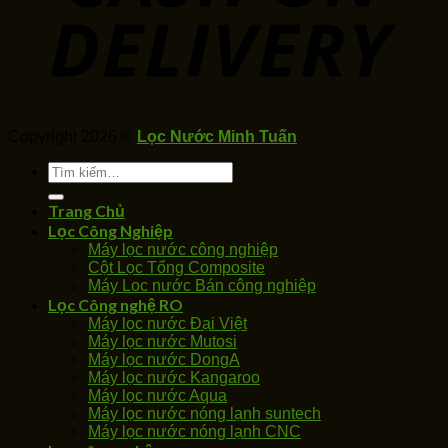
Copyright 2026 ©
Lọc Nước Minh Tuấn
Tìm
kiếm:
Trang Chủ
Lọc Công Nghiệp
Máy lọc nước công nghiệp
Cột Lọc Tổng Composite
Máy Loc nước Bán công nghiệp
Lọc Công nghệ RO
Máy lọc nước Đại Việt
Máy lọc nước Mutosi
Máy lọc nước DongA
Máy lọc nước Kangaroo
Máy lọc nước Aqua
Máy lọc nước nóng lạnh suntech
Máy lọc nước nóng lạnh CNC