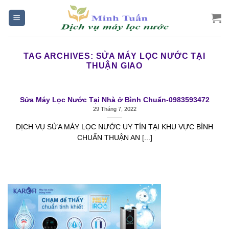
Skip
to
content
TAG ARCHIVES:
SỬA MÁY LỌC NƯỚC TẠI
THUẬN GIAO
Sửa Máy Lọc Nước Tại Nhà ở Bình Chuẩn-0983593472
29 Tháng 7, 2022
DỊCH VỤ SỬA MÁY LỌC NƯỚC UY TÍN TẠI KHU VỰC BÌNH
CHUẨN THUẬN AN [...]