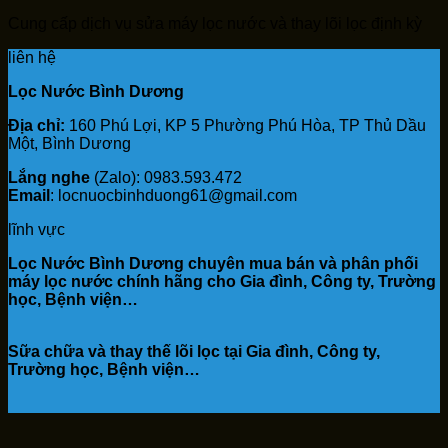
Cung cấp dịch vụ sửa máy lọc nước và thay lõi lọc định kỳ
liên hệ
Lọc Nước Bình Dương
Địa chỉ:
160 Phú Lợi, KP 5 Phường Phú Hòa, TP Thủ Dầu
Một, Bình Dương
Lắng nghe
(Zalo): 0983.593.472
Email
: locnuocbinhduong61@gmail.com
lĩnh vực
Lọc Nước Bình Dương chuyên mua bán và phân phối
máy lọc nước chính hãng cho Gia đình, Công ty, Trường
học, Bệnh viện…
Sữa chữa và thay thế lõi lọc tại Gia đình, Công ty,
Trường học, Bệnh viện…