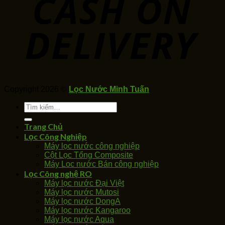
Copyright 2026 ©
Lọc Nước Minh Tuấn
Tìm
kiếm:
Trang Chủ
Lọc Công Nghiệp
Máy lọc nước công nghiệp
Cột Lọc Tổng Composite
Máy Loc nước Bán công nghiệp
Lọc Công nghệ RO
Máy lọc nước Đại Việt
Máy lọc nước Mutosi
Máy lọc nước DongA
Máy lọc nước Kangaroo
Máy lọc nước Aqua