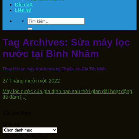
Dịch Vụ
Liên hệ
Tìm
kiếm:
Tag Archives:
Sửa máy lọc
nước tại Bình Nhâm
Thay lõi lọc máy Korihome tại Thuận An-Giá Tốt Nhất
27 Tháng mười một, 2022
Máy lọc nước của gia định bạn sau thời gian dài hoạt động,
để đảm [...]
Máy lọc khác
Dịch vụ
Dịch
vụ
Lọc nước mình Tuấn