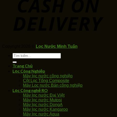
Copyright 2026 ©
Lọc Nước Minh Tuấn
Tìm
kiếm:
Trang Chủ
Lọc Công Nghiệp
Máy lọc nước công nghiệp
Cột Lọc Tổng Composite
Máy Loc nước Bán công nghiệp
Lọc Công nghệ RO
Máy lọc nước Đại Việt
Máy lọc nước Mutosi
Máy lọc nước DongA
Máy lọc nước Kangaroo
Máy lọc nước Aqua