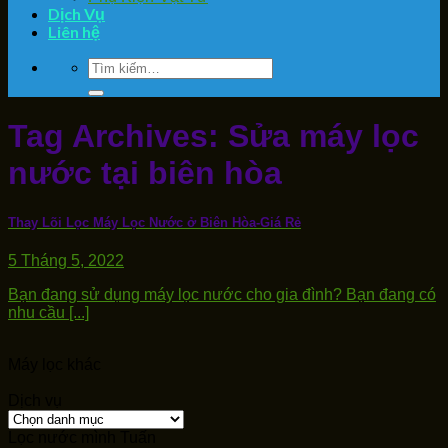
Dịch Vụ
Liên hệ
Tìm
kiếm:
Tag Archives:
Sửa máy lọc
nước tại biên hòa
Thay Lõi Lọc Máy Lọc Nước ở Biên Hòa-Giá Rẻ
5 Tháng 5, 2022
Bạn đang sử dụng máy lọc nước cho gia đình? Bạn đang có
nhu cầu [...]
Máy lọc khác
Dịch vụ
Dịch
vụ
Lọc nước mình Tuấn