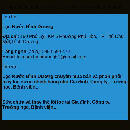
Cung cấp dịch vụ sửa máy lọc nước và thay lõi lọc định kỳ
liên hệ
Lọc Nước Bình Dương
Địa chỉ:
160 Phú Lợi, KP 5 Phường Phú Hòa, TP Thủ Dầu
Một, Bình Dương
Lắng nghe
(Zalo): 0983.593.472
Email
: locnuocbinhduong61@gmail.com
lĩnh vực
Lọc Nước Bình Dương chuyên mua bán và phân phối
máy lọc nước chính hãng cho Gia đình, Công ty, Trường
học, Bệnh viện…
Sữa chữa và thay thế lõi lọc tại Gia đình, Công ty,
Trường học, Bệnh viện…