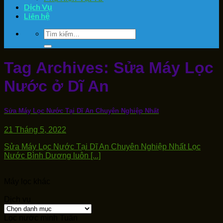
Dịch Vụ
Liên hệ
Tìm
kiếm:
Tag Archives:
Sửa Máy Lọc
Nước ở Dĩ An
Sửa Máy Lọc Nước Tại Dĩ An Chuyên Nghiệp Nhất
21 Tháng 5, 2022
Sửa Máy Lọc Nước Tại Dĩ An Chuyên Nghiệp Nhất Lọc
Nước Bình Dương luôn [...]
Máy lọc khác
Dịch vụ
Dịch
vụ
Lọc nước mình Tuấn