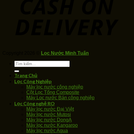
Copyright 2026 ©
Lọc Nước Minh Tuấn
Tìm
kiếm:
Trang Chủ
Lọc Công Nghiệp
Máy lọc nước công nghiệp
Cột Lọc Tổng Composite
Máy Loc nước Bán công nghiệp
Lọc Công nghệ RO
Máy lọc nước Đại Việt
Máy lọc nước Mutosi
Máy lọc nước DongA
Máy lọc nước Kangaroo
Máy lọc nước Aqua