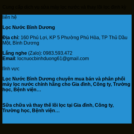
Cung cấp dịch vụ sửa máy lọc nước và thay lõi lọc định kỳ
liên hệ
Lọc Nước Bình Dương
Địa chỉ:
160 Phú Lợi, KP 5 Phường Phú Hòa, TP Thủ Dầu
Một, Bình Dương
Lắng nghe
(Zalo): 0983.593.472
Email
: locnuocbinhduong61@gmail.com
lĩnh vực
Lọc Nước Bình Dương chuyên mua bán và phân phối
máy lọc nước chính hãng cho Gia đình, Công ty, Trường
học, Bệnh viện…
Sữa chữa và thay thế lõi lọc tại Gia đình, Công ty,
Trường học, Bệnh viện…