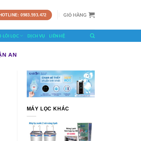
GIỎ HÀNG
HOTLINE: 0983.593.472
N-LÕI LỌC
DỊCH VỤ
LIÊN HỆ
ẬN AN
MÁY LỌC KHÁC