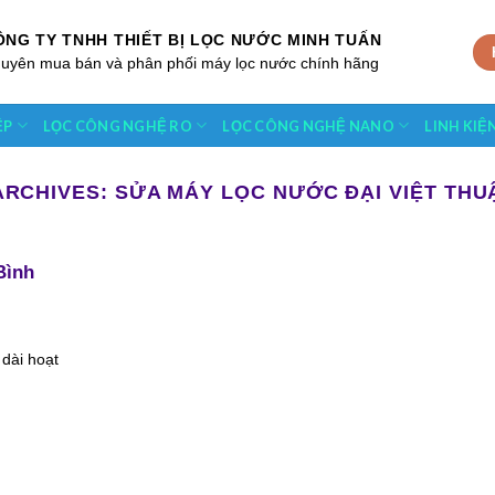
ÔNG TY TNHH THIẾT BỊ LỌC NƯỚC MINH TUẤN
uyên mua bán và phân phối máy lọc nước chính hãng
ỆP
LỌC CÔNG NGHỆ RO
LỌC CÔNG NGHỆ NANO
LINH KIỆ
ARCHIVES:
SỬA MÁY LỌC NƯỚC ĐẠI VIỆT THU
Bình
 dài hoạt