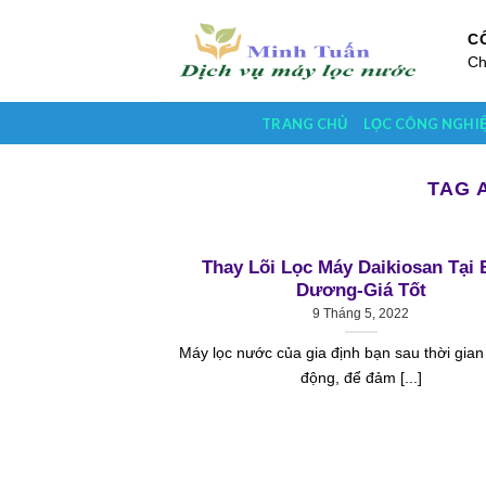
Skip
to
C
Ch
content
TRANG CHỦ
LỌC CÔNG NGHI
TAG 
Thay Lõi Lọc Máy Daikiosan Tại 
Dương-Giá Tốt
9 Tháng 5, 2022
Máy lọc nước của gia định bạn sau thời gian
động, để đảm [...]