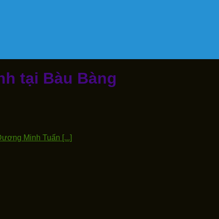
nh tại Bàu Bàng
ơng Minh Tuấn [...]