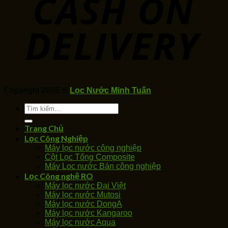
Copyright 2026 ©
Lọc Nước Minh Tuấn
Tìm
kiếm:
Trang Chủ
Lọc Công Nghiệp
Máy lọc nước công nghiệp
Cột Lọc Tổng Composite
Máy Loc nước Bán công nghiệp
Lọc Công nghệ RO
Máy lọc nước Đại Việt
Máy lọc nước Mutosi
Máy lọc nước DongA
Máy lọc nước Kangaroo
Máy lọc nước Aqua