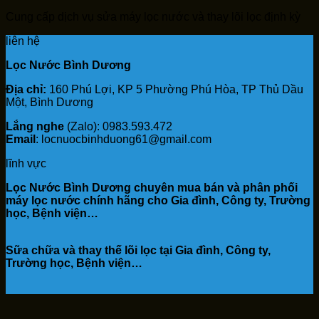
Cung cấp dịch vụ sửa máy lọc nước và thay lõi lọc định kỳ
liên hệ
Lọc Nước Bình Dương
Địa chỉ:
160 Phú Lợi, KP 5 Phường Phú Hòa, TP Thủ Dầu
Một, Bình Dương
Lắng nghe
(Zalo): 0983.593.472
Email
: locnuocbinhduong61@gmail.com
lĩnh vực
Lọc Nước Bình Dương chuyên mua bán và phân phối
máy lọc nước chính hãng cho Gia đình, Công ty, Trường
học, Bệnh viện…
Sữa chữa và thay thế lõi lọc tại Gia đình, Công ty,
Trường học, Bệnh viện…