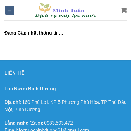
Skip
to
content
Đang Cập nhật thông tin…
LIÊN HỆ
Lọc Nước Bình Dương
Địa chỉ:
160 Phú Lợi, KP 5 Phường Phú Hòa, TP Thủ Dầu
Một, Bình Dương
Lắng nghe
(Zalo): 0983.593.472
Email
: locnuocbinhduong61@gmail.com