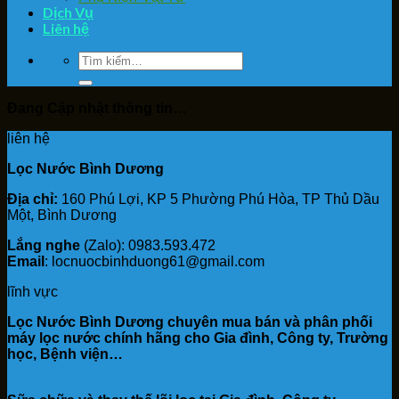
Dịch Vụ
Liên hệ
Tìm
kiếm:
Đang Cập nhật thông tin…
liên hệ
Lọc Nước Bình Dương
Địa chỉ:
160 Phú Lợi, KP 5 Phường Phú Hòa, TP Thủ Dầu
Một, Bình Dương
Lắng nghe
(Zalo): 0983.593.472
Email
: locnuocbinhduong61@gmail.com
lĩnh vực
Lọc Nước Bình Dương chuyên mua bán và phân phối
máy lọc nước chính hãng cho Gia đình, Công ty, Trường
học, Bệnh viện…