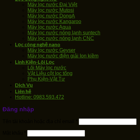
Máy lọc nước Đại Việt
Máy lọc nước Mutosi
Máy lọc nước DongA
Máy lọc nước Kangaroo
Máy lọc nước Aqua
Máy lọc nước nóng lạnh suntech
Máy lọc nước nóng lạnh CNC
Lọc công nghệ nano
Máy lọc nước Geyser
Máy lọc nước điện giải Ion kiềm
Linh Kiện-Lõi Lọc
Lõi Máy lọc nước
Vật Liệu cột lọc tổng
Phụ Kiện-Vật Tư
Dịch Vụ
Liên hệ
Hotline: 0983.593.472
Đăng nhập
Tên tài khoản hoặc địa chỉ email
*
Mật khẩu
*