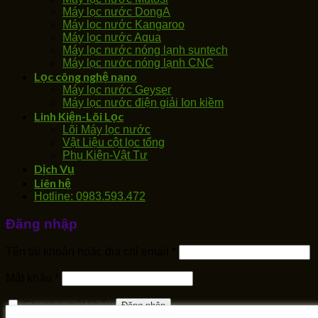
Máy lọc nước DongA
Máy lọc nước Kangaroo
Máy lọc nước Aqua
Máy lọc nước nóng lạnh suntech
Máy lọc nước nóng lạnh CNC
Lọc công nghệ nano
Máy lọc nước Geyser
Máy lọc nước điện giải Ion kiềm
Linh Kiện-Lõi Lọc
Lõi Máy lọc nước
Vật Liệu cột lọc tổng
Phụ Kiện-Vật Tư
Dịch Vụ
Liên hệ
Hotline: 0983.593.472
Đăng nhập
Tên tài khoản hoặc địa chỉ email
*
Mật khẩu
*
Ghi nhớ mật khẩu
Đăng nhập